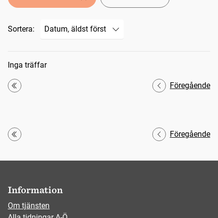
Sortera:
Sökresultat
Inga träffar
Föregående
Första
Föregående
Första
Information
Om tjänsten
Alla tidningar A-Ö