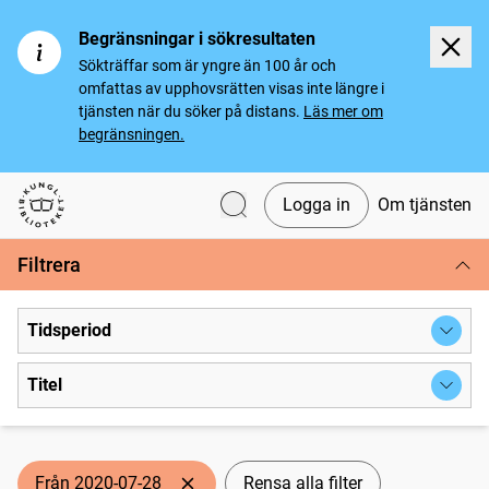
Begränsningar i sökresultaten
Sökträffar som är yngre än 100 år och
omfattas av upphovsrätten visas inte längre i
tjänsten när du söker på distans.
Läs mer om
begränsningen.
Logga in
Om tjänsten
Svenska tidningar
Filtrera
Tidsperiod
Titel
Från 2020-07-28
Rensa alla filter