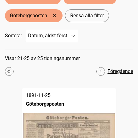
Göteborgsposten
Rensa alla filter
Sortera:
Sökresultat
Visar 21-25 av 25 tidningsnummer
Föregående
Första
1891-11-25
Göteborgsposten