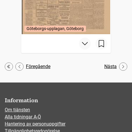
Göteborgs-upplagan, Göteborg
Föregående
Nästa
Första
Information
Om tjänsten
Alla tidningar A-Ö
Hantering av personuppgifter
Tillgänglighetsredogörelse