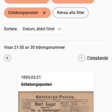
Göteborgsposten
Rensa alla filter
Sortera:
Sökresultat
Visar 21-30 av 30 tidningsnummer
Föregående
Första
1895-03-21
Göteborgsposten