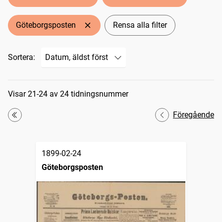
Göteborgsposten
Rensa alla filter
Sortera:
Sökresultat
Visar 21-24 av 24 tidningsnummer
Föregående
Första
1899-02-24
Göteborgsposten