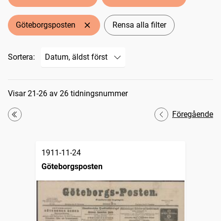
Göteborgsposten
Rensa alla filter
Sortera:
Sökresultat
Visar 21-26 av 26 tidningsnummer
Föregående
Första
1911-11-24
Göteborgsposten