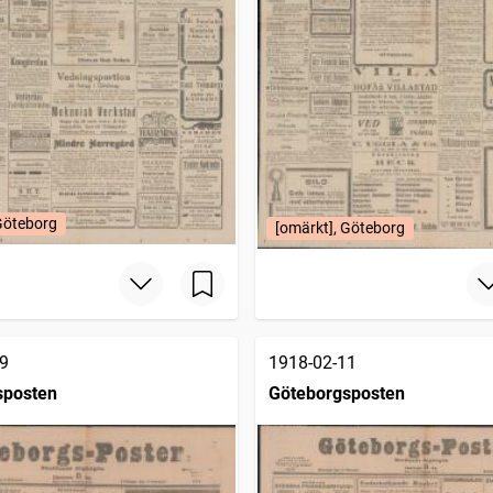
Göteborg
[omärkt], Göteborg
9
1918-02-11
sposten
Göteborgsposten