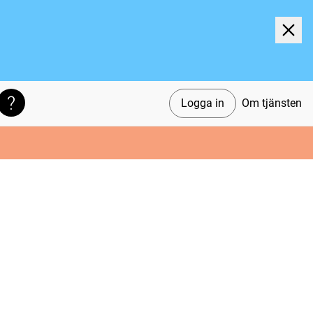
Logga in
Om tjänsten
Söktips