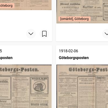
Göteborg
[omärkt], Göteborg
5
1918-02-06
sposten
Göteborgsposten