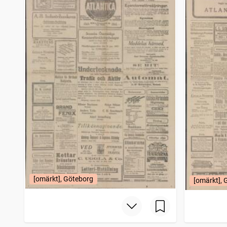
[omärkt], Göteborg
[omärkt], 