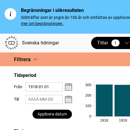
Begränsningar i sökresultaten
Sökträffar som är yngre än 100 år och omfattas av upphovsrät
mer om begränsningen.
Titlar
Svenska tidningar
1
vald
Filtrera
Tidsperiod
300
Från
200
Till
100
Applicera datum
0
1918
1919