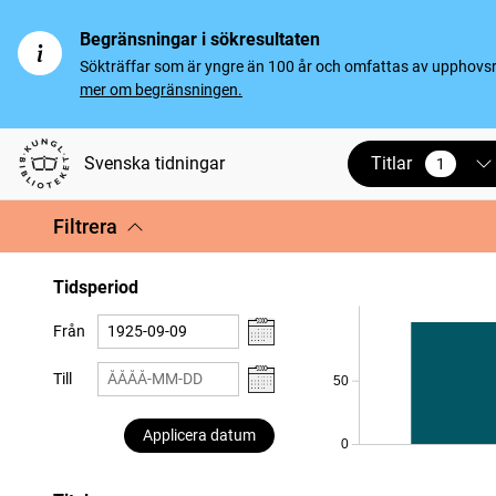
Begränsningar i sökresultaten
Sökträffar som är yngre än 100 år och omfattas av upphovsrät
mer om begränsningen.
Titlar
Svenska tidningar
1
vald
Filtrera
Tidsperiod
Från
Till
50
Applicera datum
0