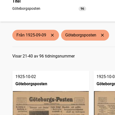
Titel
Göteborgsposten
96
träffar
Från 1925-09-09
Göteborgsposten
Sökresultat
Visar 21-40 av 96 tidningsnummer
1925-10-02
1925-10-0
Göteborgsposten
Göteborg