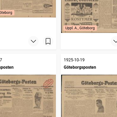
Göteborg
Uppl. A., Göteborg
7
1925-10-19
sposten
Göteborgsposten