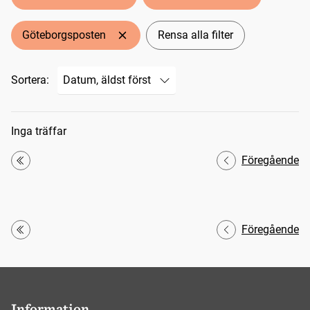
Göteborgsposten
Rensa alla filter
Sortera:
Sökresultat
Inga träffar
Föregående
Första
Föregående
Första
Information