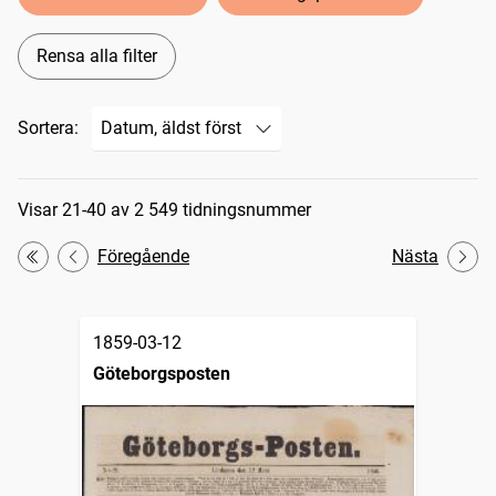
Rensa alla filter
Sortera:
Sökresultat
Visar 21-40 av 2 549 tidningsnummer
Föregående
Nästa
Första
1859-03-12
Göteborgsposten