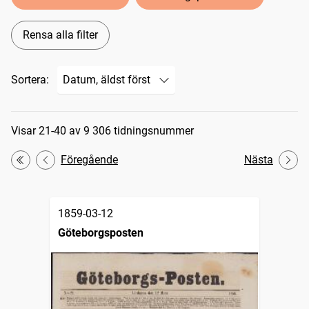
Rensa alla filter
Sortera:
Sökresultat
Visar 21-40 av 9 306 tidningsnummer
Föregående
Nästa
Första
1859-03-12
Göteborgsposten