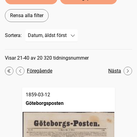
Rensa alla filter
Sortera:
Sökresultat
Visar 21-40 av 20 320 tidningsnummer
Föregående
Nästa
Första
1859-03-12
Göteborgsposten