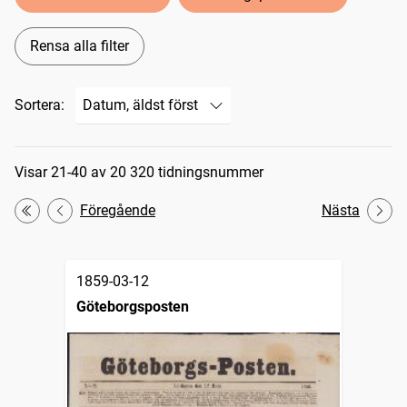
Rensa alla filter
Sortera:
Sökresultat
Visar 21-40 av 20 320 tidningsnummer
Föregående
Nästa
Första
1859-03-12
Göteborgsposten