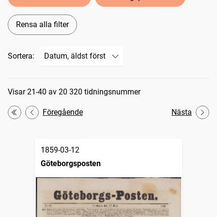
Rensa alla filter
Sortera:
Sökresultat
Visar 21-40 av 20 320 tidningsnummer
Föregående
Nästa
Första
1859-03-12
Göteborgsposten