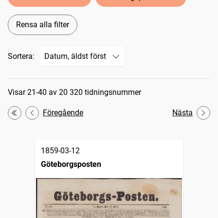
Rensa alla filter
Sortera:
Sökresultat
Visar 21-40 av 20 320 tidningsnummer
Föregående
Nästa
Första
1859-03-12
Göteborgsposten