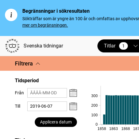
Begränsningar i sökresultaten
Sökträffar som är yngre än 100 år och omfattas av upphovsrät
mer om begränsningen.
Titlar
Svenska tidningar
1
vald
Filtrera
Tidsperiod
Från
300
200
Till
100
Applicera datum
0
1858
1863
1868
18