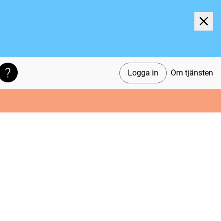
Logga in
Om tjänsten
Söktips