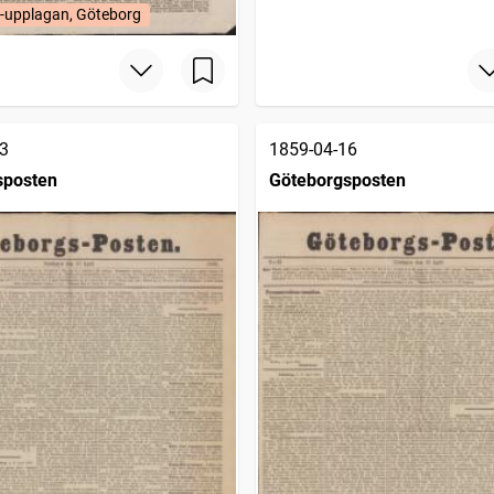
-upplagan, Göteborg
3
1859-04-16
sposten
Göteborgsposten