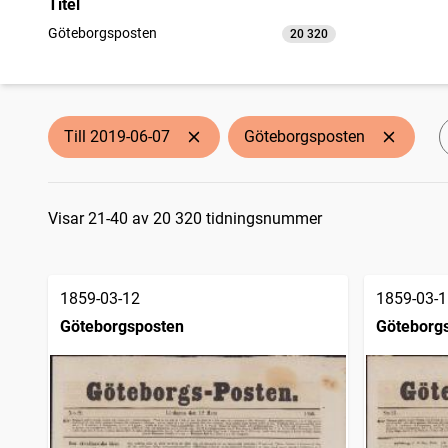
Titel
Göteborgsposten
20 320
träffar
Till 2019-06-07
Göteborgsposten
Sökresultat
Visar 21-40 av 20 320 tidningsnummer
1859-03-12
1859-03-1
Göteborgsposten
Göteborg