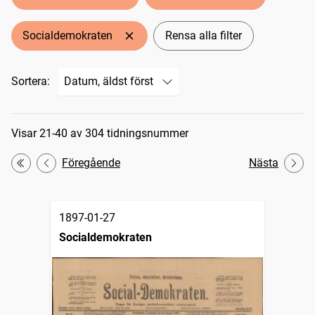
Socialdemokraten
Rensa alla filter
Sortera:
Sökresultat
Visar 21-40 av 304 tidningsnummer
Föregående
Nästa
Första
1897-01-27
Socialdemokraten