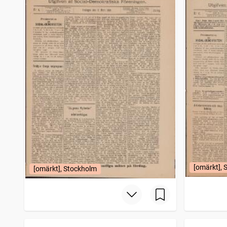
[omärkt], 
[omärkt], Stockholm