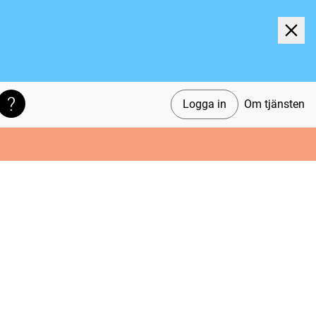
Logga in
Om tjänsten
Söktips