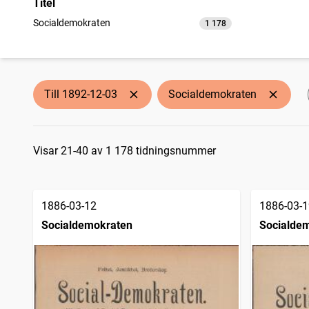
Titel
Socialdemokraten
1 178
träffar
Till 1892-12-03
Socialdemokraten
Sökresultat
Visar 21-40 av 1 178 tidningsnummer
1886-03-12
1886-03-1
Socialdemokraten
Socialde