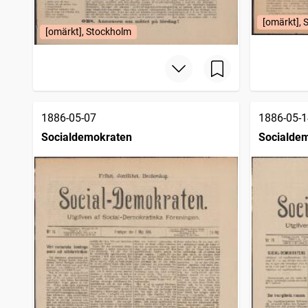
[omärkt], 
[omärkt], Stockholm
1886-05-07
1886-05-1
Socialdemokraten
Socialde