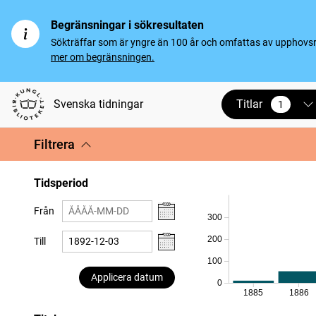
Begränsningar i sökresultaten
Sökträffar som är yngre än 100 år och omfattas av upphovsrät
mer om begränsningen.
Titlar
Svenska tidningar
1
vald
Filtrera
Tidsperiod
Från
300
200
Till
100
Applicera datum
0
1885
1886