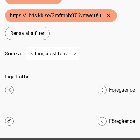
https://libris.kb.se/3mfmnbff06vmwdt#it
Rensa alla filter
Sortera:
Sökresultat
Inga träffar
Föregående
Första
Föregående
Första