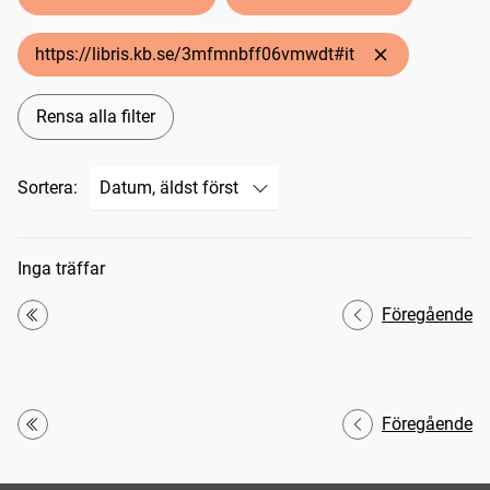
https://libris.kb.se/3mfmnbff06vmwdt#it
Rensa alla filter
Sortera:
Sökresultat
Inga träffar
Föregående
Första
Föregående
Första