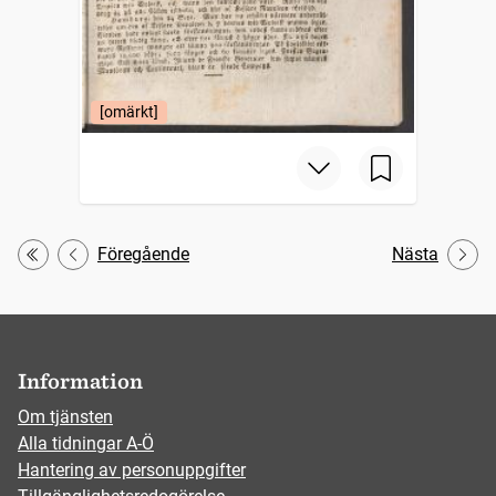
[omärkt]
Föregående
Nästa
Första
Information
Om tjänsten
Alla tidningar A-Ö
Hantering av personuppgifter