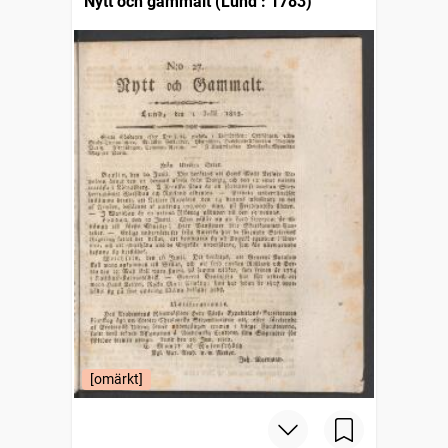
Nytt och gammalt (Lund : 1783)
[omärkt]