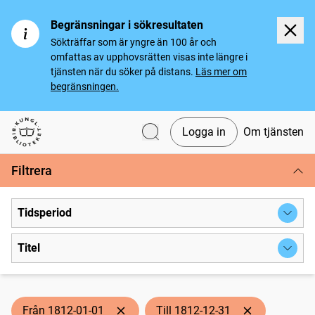
Begränsningar i sökresultaten
Sökträffar som är yngre än 100 år och
omfattas av upphovsrätten visas inte längre i
tjänsten när du söker på distans.
Läs mer om
begränsningen.
Logga in
Om tjänsten
Svenska tidningar
Filtrera
Tidsperiod
Titel
Från 1812-01-01
Till 1812-12-31