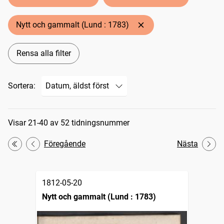
Nytt och gammalt (Lund : 1783)
Rensa alla filter
Sortera:
Sökresultat
Visar 21-40 av 52 tidningsnummer
Föregående
Nästa
Första
1812-05-20
Nytt och gammalt (Lund : 1783)