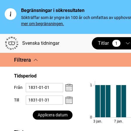
Begränsningar i sökresultaten
Sökträffar som är yngre än 100 år och omfattas av upphovsrät
mer om begränsningen.
Titlar
Svenska tidningar
1
vald
Filtrera
Tidsperiod
1
Från
Till
Applicera datum
0
3 jan.
7 jan.