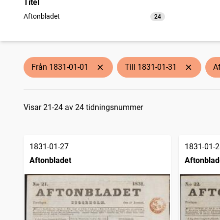
Titel
Aftonbladet
24
träffar
Från 1831-01-01
Till 1831-01-31
A
Sökresultat
Visar 21-24 av 24 tidningsnummer
1831-01-27
1831-01-2
Aftonbladet
Aftonblad