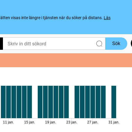
ten visas inte längre i tjänsten när du söker på distans.
Läs
Sök
11 jan.
15 jan.
19 jan.
23 jan.
27 jan.
31 jan.