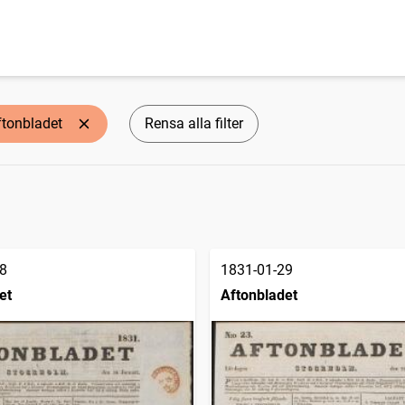
ftonbladet
Rensa alla filter
8
1831-01-29
et
Aftonbladet