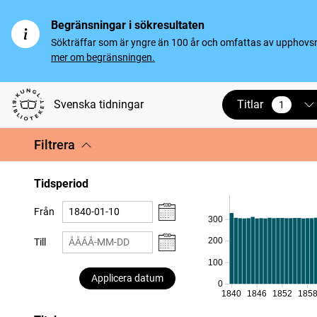
Begränsningar i sökresultaten
Sökträffar som är yngre än 100 år och omfattas av upphovsrät
mer om begränsningen.
Titlar
Svenska tidningar
1
vald
Filtrera
Tidsperiod
Från
300
200
Till
100
Applicera datum
0
1840
1846
1852
185