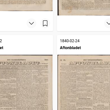
2
1840-02-24
et
Aftonbladet