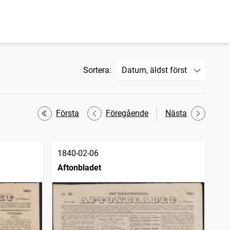
Sortera:
Första
Föregående
Nästa
1840-02-06
Aftonbladet