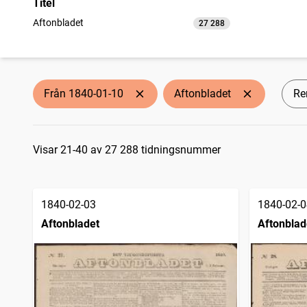
Titel
Aftonbladet
27 288
träffar
Från 1840-01-10
Aftonbladet
Ren
Sökresultat
Visar 21-40 av 27 288 tidningsnummer
1840-02-03
1840-02-0
Aftonbladet
Aftonblad