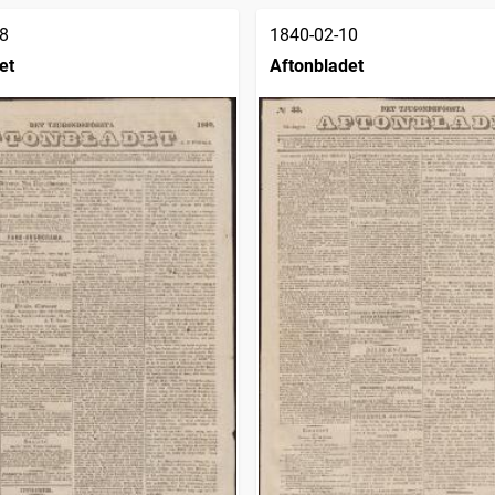
8
1840-02-10
et
Aftonbladet