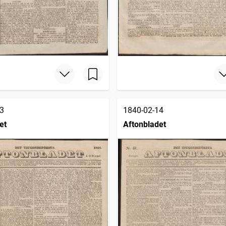
3
1840-02-14
et
Aftonbladet