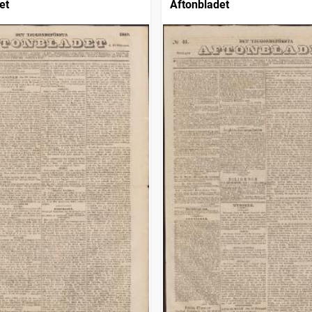
et
Aftonbladet