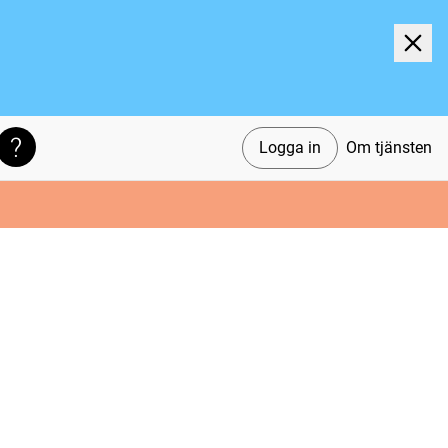
Logga in
Om tjänsten
Söktips