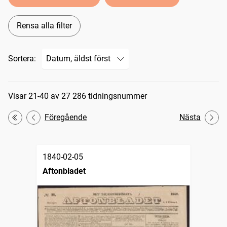
Rensa alla filter
Sortera:
Sökresultat
Visar 21-40 av 27 286 tidningsnummer
Föregående
Nästa
Första
1840-02-05
Aftonbladet