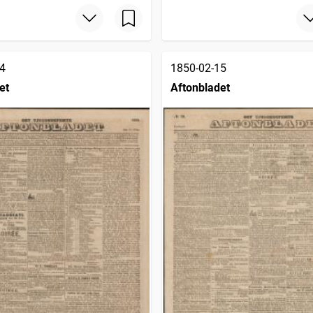
4
1850-02-15
et
Aftonbladet