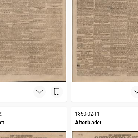
9
1850-02-11
et
Aftonbladet