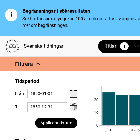
Begränsningar i sökresultaten
Sökträffar som är yngre än 100 år och omfattas av upphovsrät
mer om begränsningen.
Titlar
Svenska tidningar
1
vald
Filtrera
Tidsperiod
Från
20
Till
10
Applicera datum
0
jan.
mars