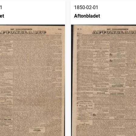
1
1850-02-01
et
Aftonbladet