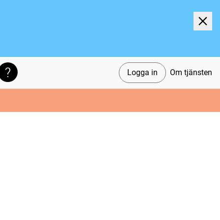
Logga in
Om tjänsten
Söktips