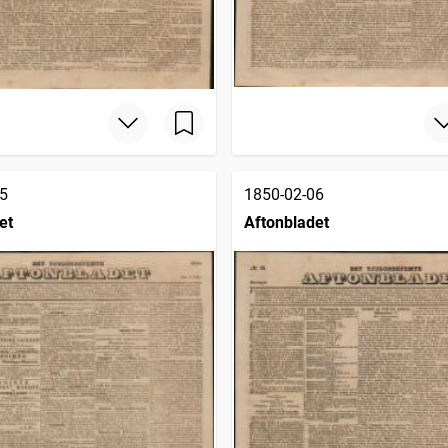
5
1850-02-06
et
Aftonbladet