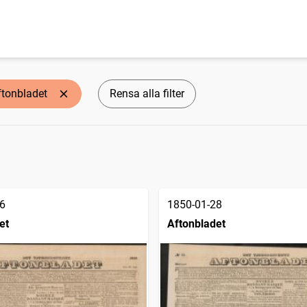
ftonbladet
Rensa alla filter
6
1850-01-28
et
Aftonbladet