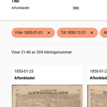
Titel
Aftonbladet
304
träffar
Från 1850-01-01
Till 1850-12-31
A
Sökresultat
Visar 21-40 av 304 tidningsnummer
1850-01-25
1850-01-2
Aftonbladet
Aftonblad