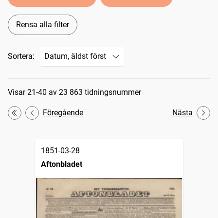
Rensa alla filter
Sortera:
Sökresultat
Visar 21-40 av 23 863 tidningsnummer
Föregående
Nästa
Första
1851-03-28
Aftonbladet