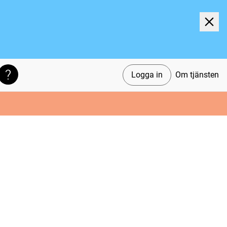
Logga in
Om tjänsten
Söktips