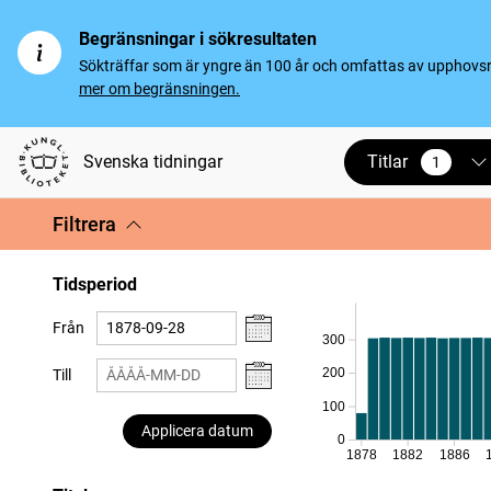
Begränsningar i sökresultaten
Sökträffar som är yngre än 100 år och omfattas av upphovsrät
mer om begränsningen.
Titlar
Svenska tidningar
1
vald
Filtrera
Tidsperiod
Från
300
200
Till
100
Applicera datum
0
1878
1882
1886