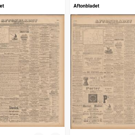
et
Aftonbladet