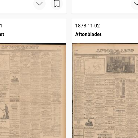
1
1878-11-02
et
Aftonbladet