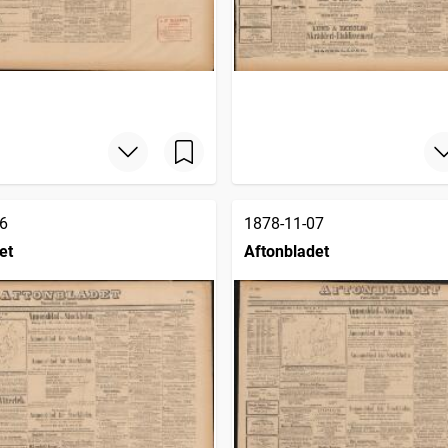
6
1878-11-07
et
Aftonbladet