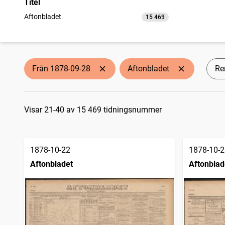
Titel
Aftonbladet
15 469
träffar
Från 1878-09-28
Aftonbladet
Ren
Sökresultat
Visar 21-40 av 15 469 tidningsnummer
1878-10-22
1878-10-2
Aftonbladet
Aftonblad