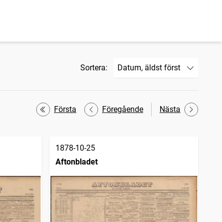
Sortera:
Första
Föregående
Nästa
1878-10-25
Aftonbladet