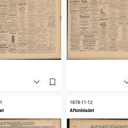
1
1878-11-12
et
Aftonbladet