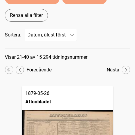
Rensa alla filter
Sortera:
Sökresultat
Visar 21-40 av 15 294 tidningsnummer
Föregående
Nästa
Första
1879-05-26
Aftonbladet