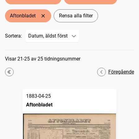
Aftonbladet
Rensa alla filter
Sortera:
Sökresultat
Visar 21-25 av 25 tidningsnummer
Föregående
Första
1883-04-25
Aftonbladet