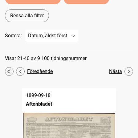
Rensa alla filter
Sortera:
Sökresultat
Visar 21-40 av 9 100 tidningsnummer
Föregående
Nästa
Första
1899-09-18
Aftonbladet