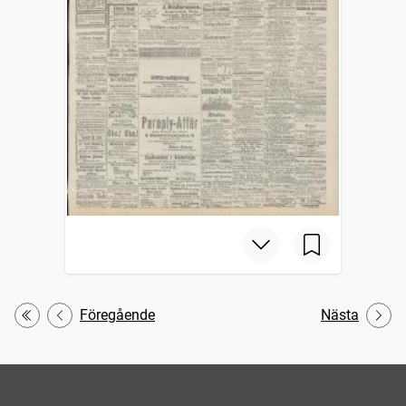
Föregående
Nästa
Första