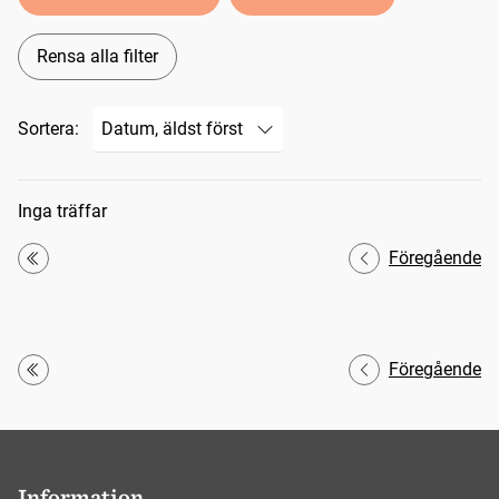
Rensa alla filter
Sortera:
Sökresultat
Inga träffar
Föregående
Första
Föregående
Första
Information