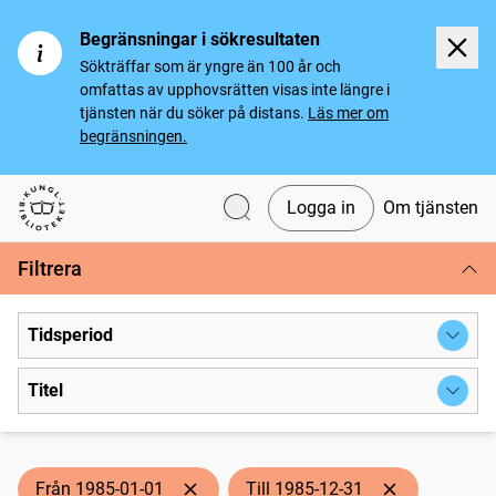
Begränsningar i sökresultaten
Sökträffar som är yngre än 100 år och
omfattas av upphovsrätten visas inte längre i
tjänsten när du söker på distans.
Läs mer om
begränsningen.
Logga in
Om tjänsten
Svenska tidningar
Filtrera
Tidsperiod
Titel
Från 1985-01-01
Till 1985-12-31