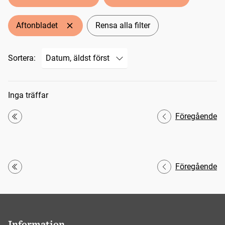
Aftonbladet
Rensa alla filter
Sortera:
Sökresultat
Inga träffar
Föregående
Första
Föregående
Första
Information