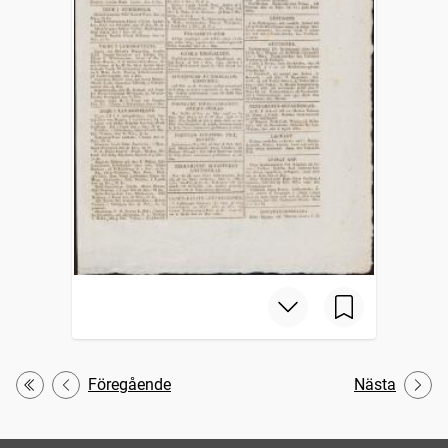
Föregående
Nästa
Första