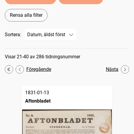
Rensa alla filter
Sortera:
Sökresultat
Visar 21-40 av 286 tidningsnummer
Föregående
Nästa
Första
1831-01-13
Aftonbladet