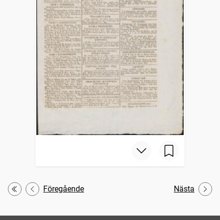
Föregående
Nästa
Första