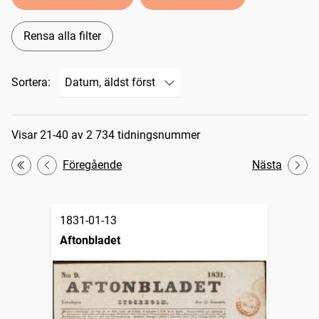
Rensa alla filter
Sortera:
Sökresultat
Visar 21-40 av 2 734 tidningsnummer
Föregående
Nästa
Första
1831-01-13
Aftonbladet