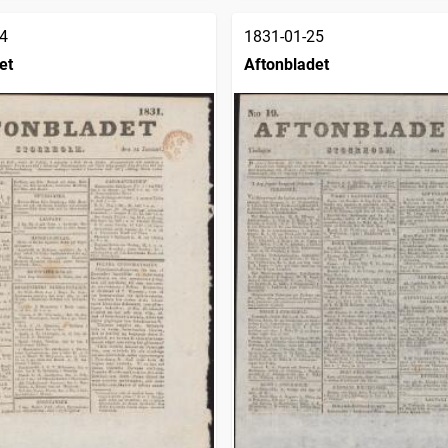
4
1831-01-25
et
Aftonbladet