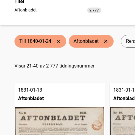
Titel
Aftonbladet
2 777
träffar
Till 1840-01-24
Aftonbladet
Rens
Sökresultat
Visar 21-40 av 2 777 tidningsnummer
1831-01-13
1831-01-1
Aftonbladet
Aftonblad