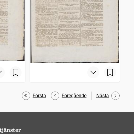
Första
Föregående
Nästa
tjänster