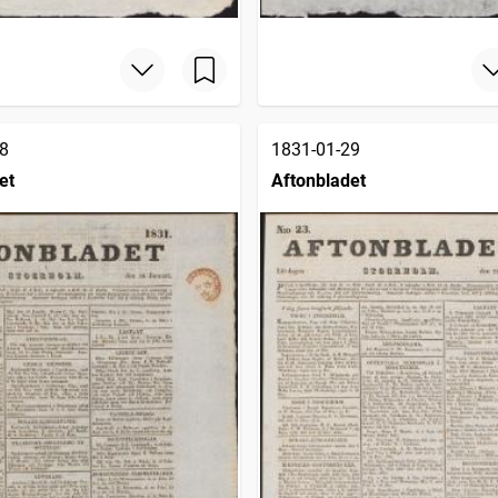
8
1831-01-29
et
Aftonbladet