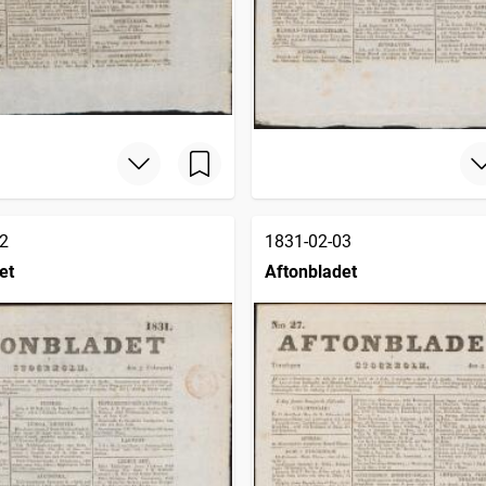
2
1831-02-03
et
Aftonbladet