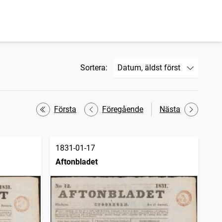
Sortera:
Första
Föregående
Nästa
1831-01-17
Aftonbladet