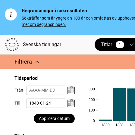
Begränsningar i sökresultaten
Sökträffar som är yngre än 100 år och omfattas av upphovsrät
mer om begränsningen.
Titlar
Svenska tidningar
1
vald
Filtrera
Tidsperiod
300
Från
200
Till
100
Applicera datum
0
1830
1831
18