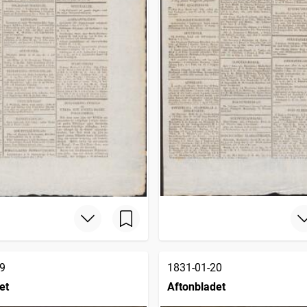
9
1831-01-20
et
Aftonbladet