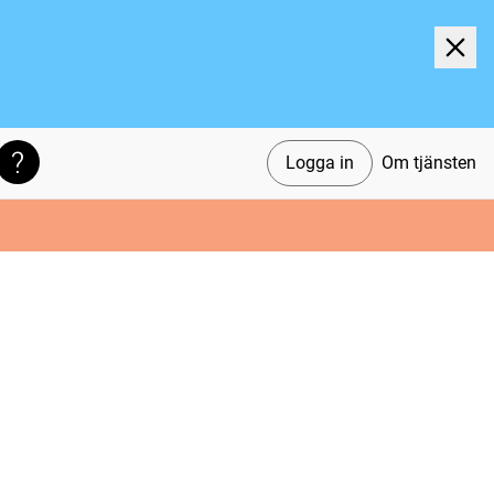
Logga in
Om tjänsten
Söktips