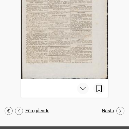
Föregående
Nästa
Första