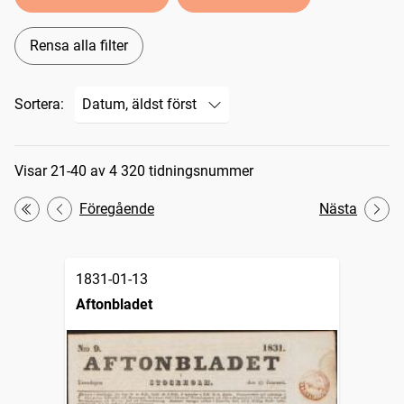
Rensa alla filter
Sortera:
Sökresultat
Visar 21-40 av 4 320 tidningsnummer
Föregående
Nästa
Första
1831-01-13
Aftonbladet