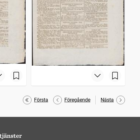
Första
Föregående
Nästa
tjänster