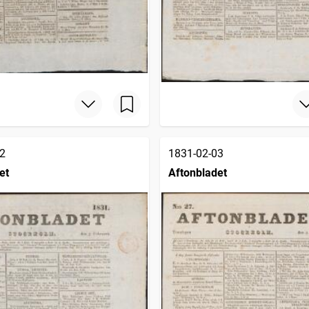
2
1831-02-03
et
Aftonbladet