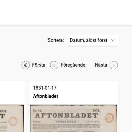
Sortera:
Första
Föregående
Nästa
1831-01-17
Aftonbladet