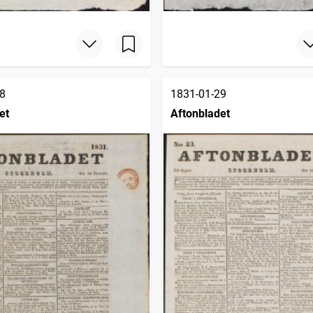
8
1831-01-29
et
Aftonbladet