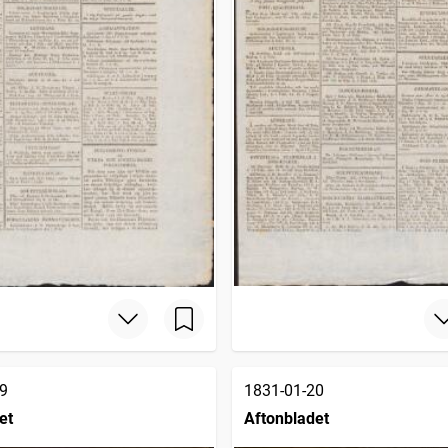
9
1831-01-20
et
Aftonbladet