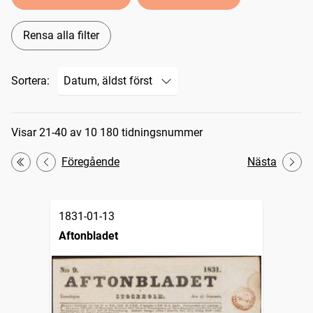
Rensa alla filter
Sortera:
Sökresultat
Visar 21-40 av 10 180 tidningsnummer
Föregående
Nästa
Första
1831-01-13
Aftonbladet