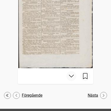
Föregående
Nästa
Första