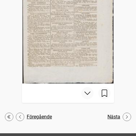
Föregående
Nästa
Första