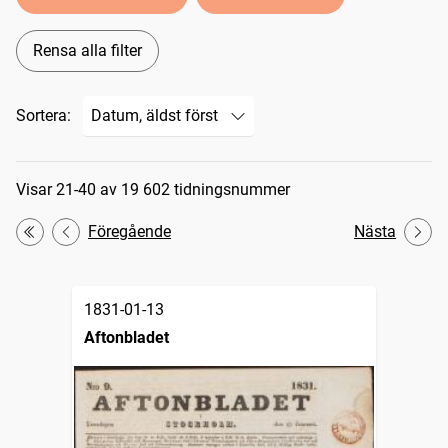
Rensa alla filter
Sortera:
Sökresultat
Visar 21-40 av 19 602 tidningsnummer
Föregående
Nästa
Första
1831-01-13
Aftonbladet