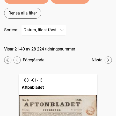
Rensa alla filter
Sortera:
Sökresultat
Visar 21-40 av 28 224 tidningsnummer
Föregående
Nästa
Första
1831-01-13
Aftonbladet