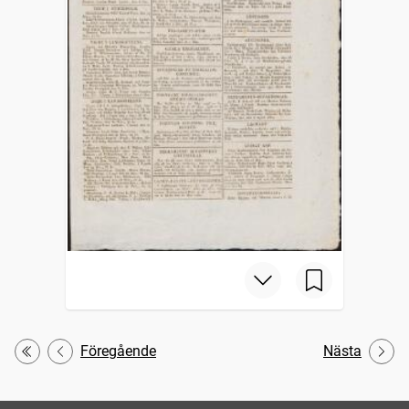
Föregående
Nästa
Första