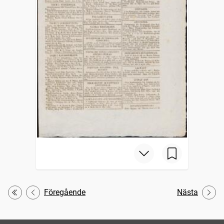
Föregående
Nästa
Första