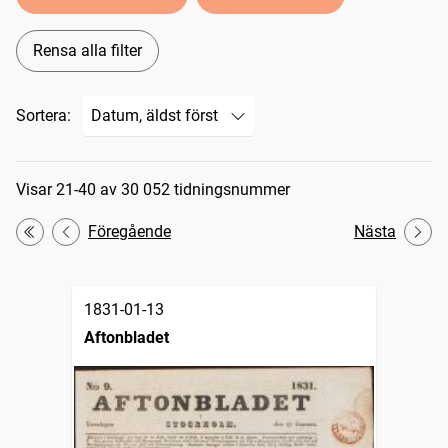
Rensa alla filter
Sortera:
Sökresultat
Visar 21-40 av 30 052 tidningsnummer
Föregående
Nästa
Första
1831-01-13
Aftonbladet