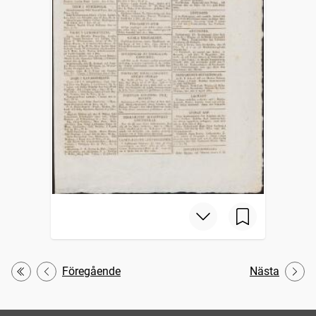
Föregående
Nästa
Första