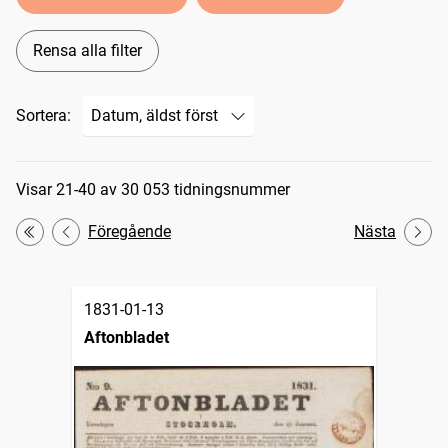
Rensa alla filter
Sortera:
Sökresultat
Visar 21-40 av 30 053 tidningsnummer
Föregående
Nästa
Första
1831-01-13
Aftonbladet