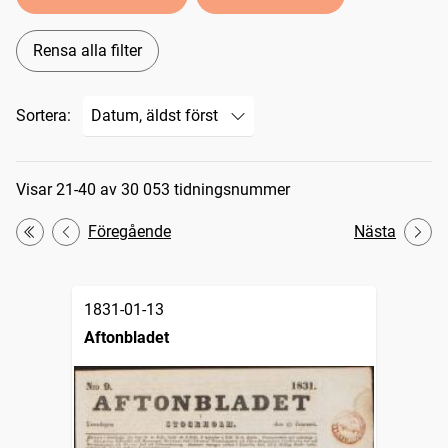
Rensa alla filter
Sortera:
Sökresultat
Visar 21-40 av 30 053 tidningsnummer
Föregående
Nästa
Första
1831-01-13
Aftonbladet