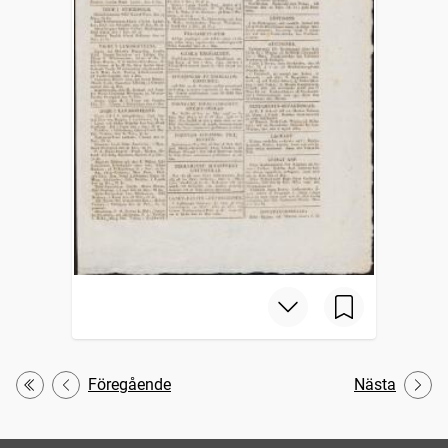
Föregående
Nästa
Första