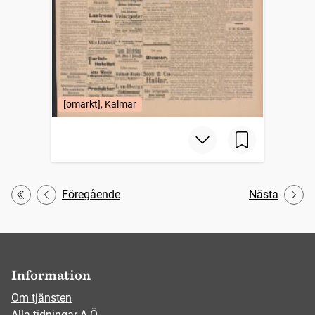
[omärkt], Kalmar
Föregående
Nästa
Första
Information
Om tjänsten
Alla tidningar A-Ö