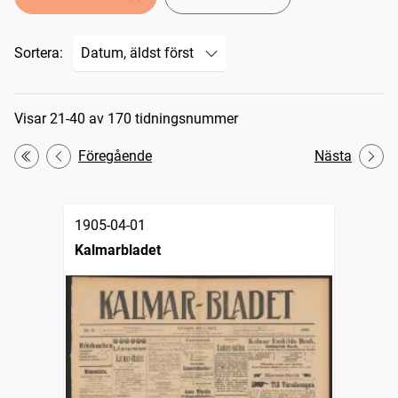
Sortera:
Sökresultat
Visar 21-40 av 170 tidningsnummer
Föregående
Nästa
Första
1905-04-01
Kalmarbladet