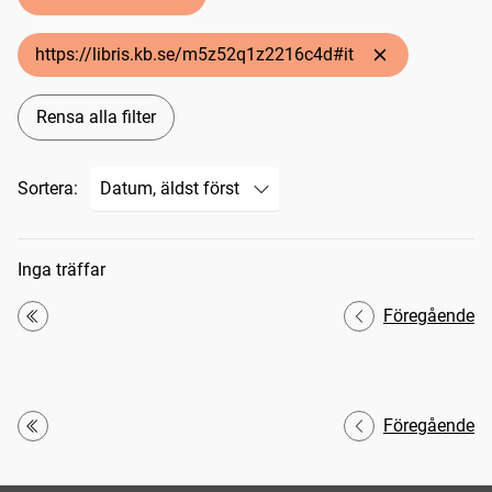
https://libris.kb.se/m5z52q1z2216c4d#it
Rensa alla filter
Sortera:
Sökresultat
Inga träffar
Föregående
Första
Föregående
Första