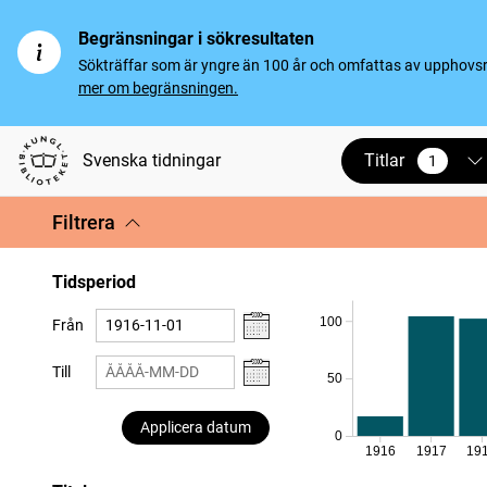
Begränsningar i sökresultaten
Sökträffar som är yngre än 100 år och omfattas av upphovsrät
mer om begränsningen.
Titlar
Svenska tidningar
1
vald
Filtrera
Tidsperiod
100
Från
Till
50
Applicera datum
0
1916
1917
19