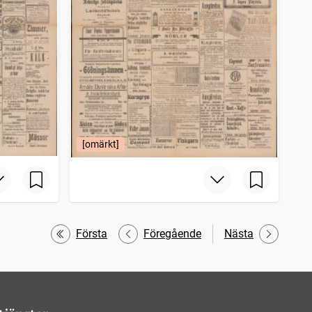
[omärkt]
Första
Föregående
Nästa