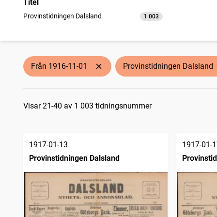
Titel
Provinstidningen Dalsland
1 003
träffar
Från 1916-11-01
Provinstidningen Dalsland
Sökresultat
Visar 21-40 av 1 003 tidningsnummer
1917-01-13
1917-01-1
Provinstidningen Dalsland
Provinsti