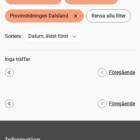
Provinstidningen Dalsland
Rensa alla filter
Sortera:
Sökresultat
Inga träffar
Föregående
Första
Föregående
Första
Information