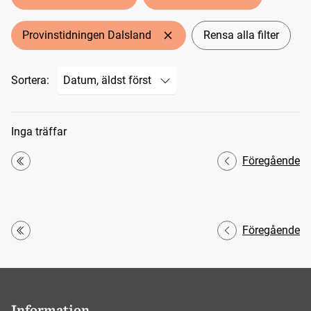
Provinstidningen Dalsland
Rensa alla filter
Sortera:
Sökresultat
Inga träffar
Föregående
Första
Föregående
Första
Information