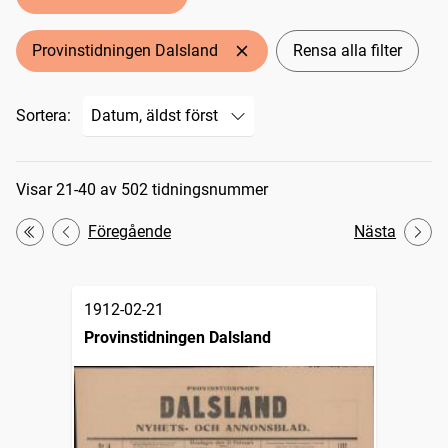
Provinstidningen Dalsland
Rensa alla filter
Sortera:
Sökresultat
Visar 21-40 av 502 tidningsnummer
Föregående
Nästa
Första
1912-02-21
Provinstidningen Dalsland