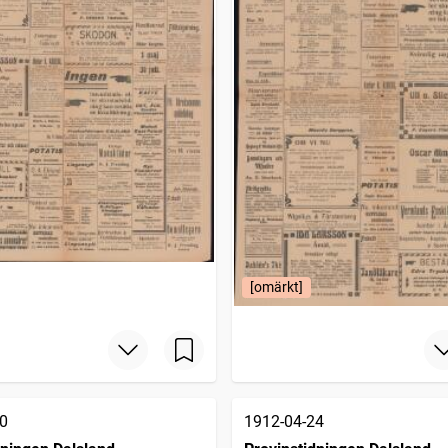
[omärkt]
0
1912-04-24