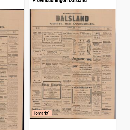
Provinstidningen Dalsland
[omärkt]