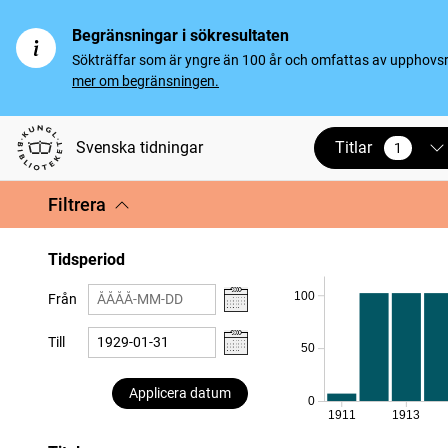
Begränsningar i sökresultaten
Sökträffar som är yngre än 100 år och omfattas av upphovsrät
mer om begränsningen.
Titlar
Svenska tidningar
1
vald
Filtrera
Tidsperiod
100
Från
Till
50
Applicera datum
0
1911
1913