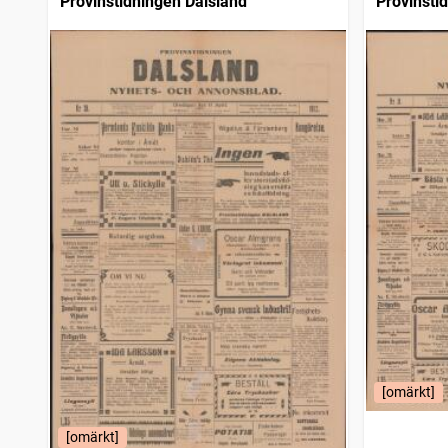
Provinstidningen Dalsland
Provinsti
[omärkt]
[omärkt]