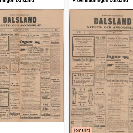
dningen Dalsland
Provinstidningen Dalsland
[omärkt]