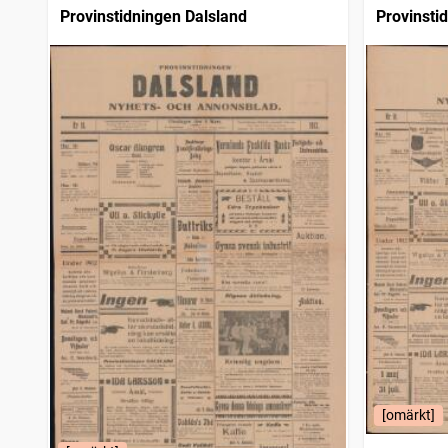
Provinstidningen Dalsland
Provinsti
[omärkt]