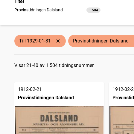
Titel
Provinstidningen Dalsland
1 504
träffar
Till 1929-01-31
Provinstidningen Dalsland
Sökresultat
Visar 21-40 av 1 504 tidningsnummer
1912-02-21
1912-02-2
Provinstidningen Dalsland
Provinsti